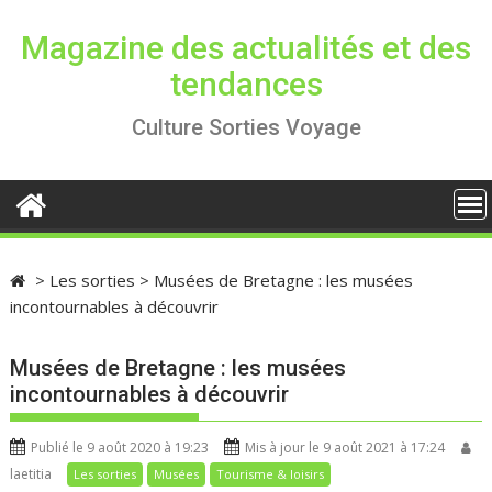
S
k
Magazine des actualités et des
i
tendances
p
t
Culture Sorties Voyage
o
c
o
n
t
e
>
Les sorties
>
Musées de Bretagne : les musées
n
incontournables à découvrir
t
Musées de Bretagne : les musées
incontournables à découvrir
Publié le 9 août 2020 à 19:23
Mis à jour le 9 août 2021 à 17:24
laetitia
Les sorties
Musées
Tourisme & loisirs