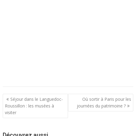
N
Séjour dans le Languedoc-
Où sortir à Paris pour les
a
Roussillon : les musées à
journées du patrimoine ?
visiter
v
i
g
Découvrez aussi