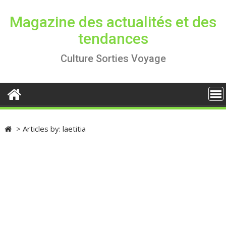
S
k
Magazine des actualités et des
i
tendances
p
t
Culture Sorties Voyage
o
c
o
n
t
e
>
Articles by:
laetitia
n
t