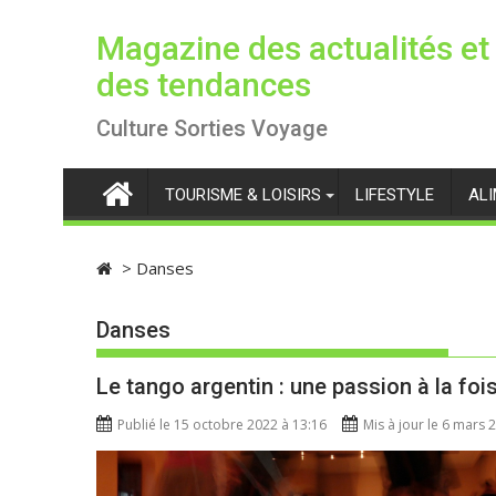
S
k
Magazine des actualités et
i
des tendances
p
t
Culture Sorties Voyage
o
c
TOURISME & LOISIRS
LIFESTYLE
AL
o
n
t
>
Danses
e
n
Danses
t
Le tango argentin : une passion à la foi
Publié le 15 octobre 2022 à 13:16
Mis à jour le 6 mars 