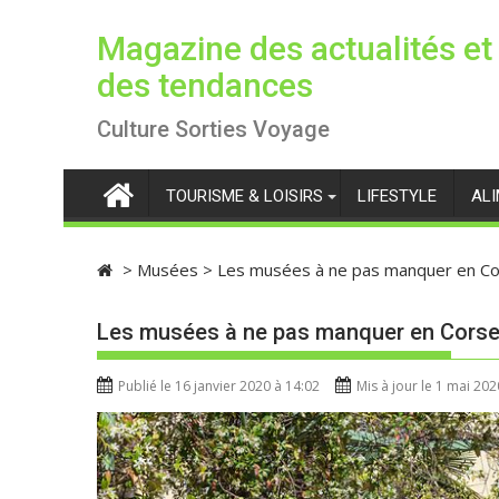
S
k
Magazine des actualités et
i
des tendances
p
t
Culture Sorties Voyage
o
c
TOURISME & LOISIRS
LIFESTYLE
AL
o
n
t
>
Musées
>
Les musées à ne pas manquer en C
e
n
Les musées à ne pas manquer en Cors
t
Publié le 16 janvier 2020 à 14:02
Mis à jour le 1 mai 202