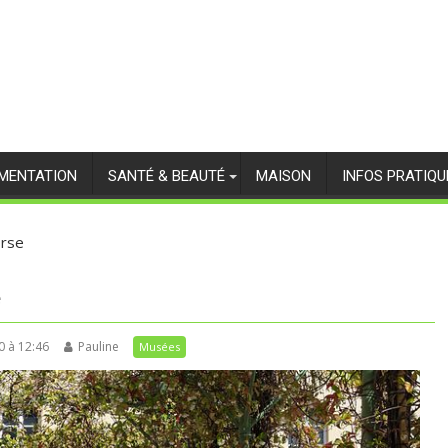
IMENTATION
SANTÉ & BEAUTÉ
MAISON
INFOS PRATIQU
orse
e
0 à 12:46
Pauline
Musées