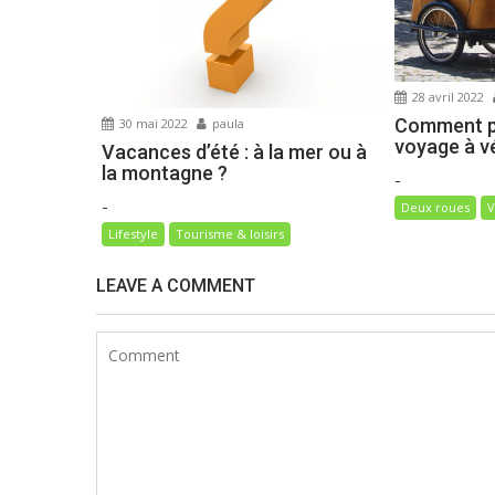
e
l
’
a
28 avril 2022
r
Comment p
30 mai 2022
paula
voyage à vé
t
Vacances d’été : à la mer ou à
la montagne ?
i
-
-
c
Deux roues
V
l
Lifestyle
Tourisme & loisirs
e
LEAVE A COMMENT