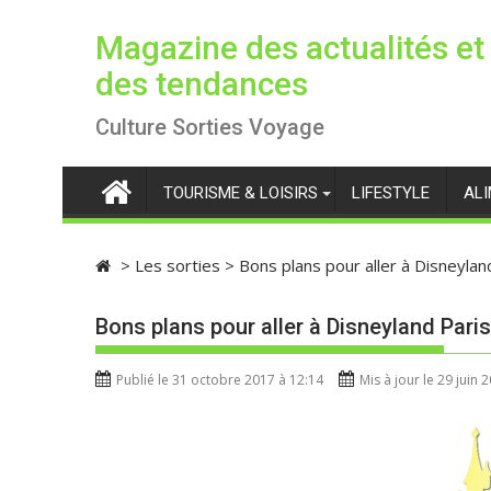
S
k
Magazine des actualités et
i
des tendances
p
t
Culture Sorties Voyage
o
c
TOURISME & LOISIRS
LIFESTYLE
AL
o
n
t
>
Les sorties
>
Bons plans pour aller à Disneylan
e
n
Bons plans pour aller à Disneyland Paris
t
Publié le 31 octobre 2017 à 12:14
Mis à jour le 29 juin 