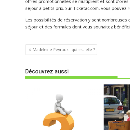
offres promotionnelles se multiplient et sont d’ores 
séjour à petits prix. Sur Ticketac.com, vous pouvez 
Les possibilités de réservation y sont nombreuses e
séjour et des formules dont vous souhaitez bénéfi
N
Madeleine Peyroux : qui est-elle ?
a
v
Découvrez aussi
i
g
a
t
i
o
n
d