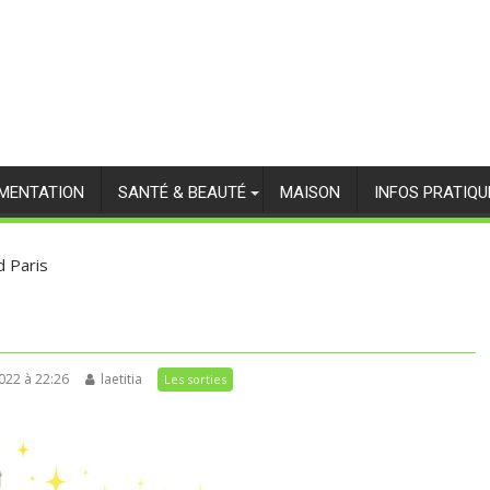
IMENTATION
SANTÉ & BEAUTÉ
MAISON
INFOS PRATIQU
d Paris
2022 à 22:26
laetitia
Les sorties