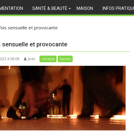
IMENTATION
SANTÉ & BEAUTÉ
MAISON
INFOS PRATIQU
 fois sensuelle et provocante
s sensuelle et provocante
2023 à 08:08
Jean
Lifestyle
Danses