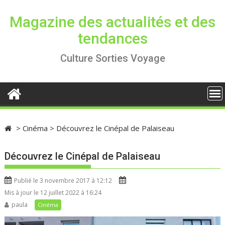
S
k
Magazine des actualités et des
i
tendances
p
t
Culture Sorties Voyage
o
c
o
n
t
e
>
Cinéma
>
Découvrez le Cinépal de Palaiseau
n
t
Découvrez le Cinépal de Palaiseau
Publié le 3 novembre 2017 à 12:12
Mis à jour le 12 juillet 2022 à 16:24
paula
Cinéma