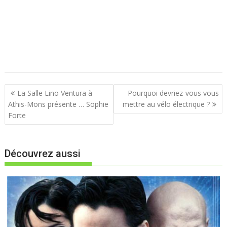
N
La Salle Lino Ventura à
Pourquoi devriez-vous vous
a
Athis-Mons présente … Sophie
mettre au vélo électrique ?
Forte
v
i
g
Découvrez aussi
a
t
i
o
n
d