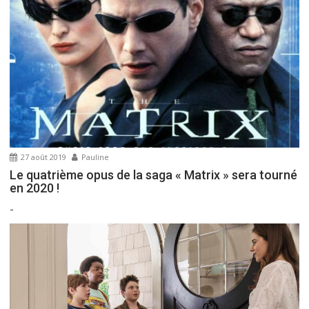
e
l
’
a
r
t
i
c
l
27 août 2019
Pauline
e
Le quatrième opus de la saga « Matrix » sera tourné
en 2020 !
-